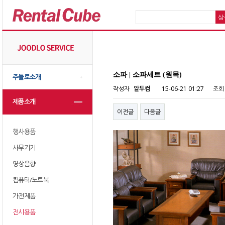
소파 | 소파세트 (원목)
주들로소개
작성자
알투컴
15-06-21 01:27
조회
제품소개
이전글
다음글
행사용품
사무기기
영상음향
컴퓨터/노트북
가전제품
전시용품