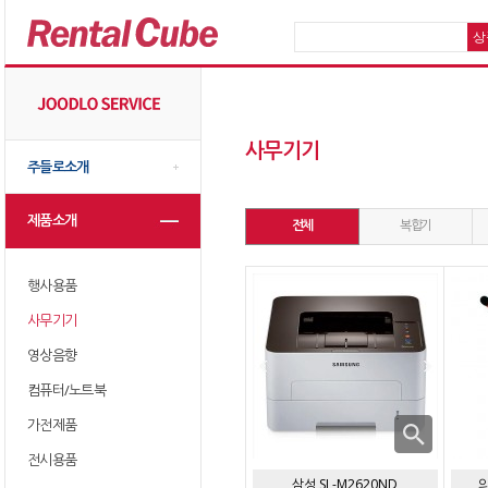
사무기기
주들로소개
제품소개
전체
복합기
행사용품
사무기기
영상음향
컴퓨터/노트북
가전제품
전시용품
삼성 SL-M2620ND