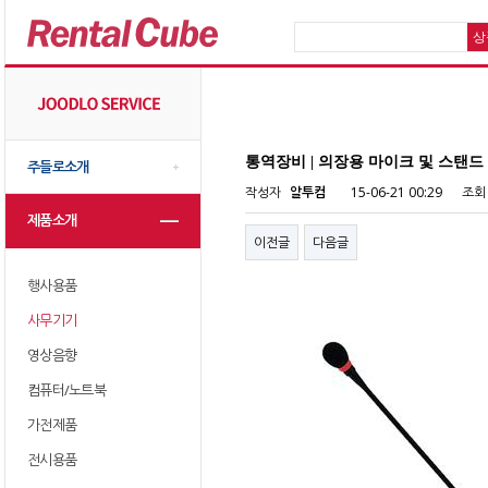
통역장비 | 의장용 마이크 및 스탠드
주들로소개
작성자
알투컴
15-06-21 00:29
조회
제품소개
이전글
다음글
행사용품
사무기기
영상음향
컴퓨터/노트북
가전제품
전시용품