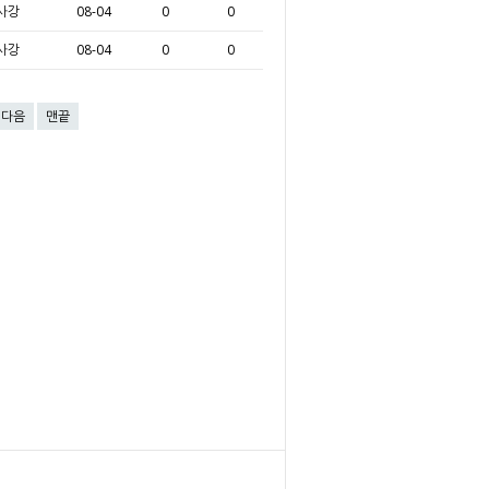
사강
08-04
0
0
사강
08-04
0
0
다음
맨끝