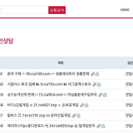
인상담
제목
글
61
춘약 구매 ┷ 90.cia169.com ┷ 정품레비트라 정품판매
견빛
60
시알리스 효과 일베 ㎒ 9.cia756.com ㎒ 비그알엑스효과
견빛
59
성기능개선제 판매 ∝ 15.cia954.com ∝ 여성흥분제구입약국
견빛
58
바다신2릴게임 ⊙ 31.rvn821.top ┭ 손오공게임
견빛
57
릴박스 ⌘ 14.rsc791.top ㈘ 온라인릴게임
견빛
56
체리마스터pc용다운로드 ㎮ 34.rcw939.top ㉬ 릴게임한국
견빛