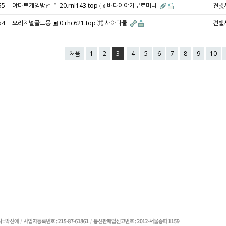
55
야마토게임방법 ♀ 20.rnl143.top ㈀ 바다이야기무료머니
견빛
54
오리지널골드몽 ▣ 0.rhc621.top ⌘ 사아다쿨
견빛
처음
1
2
3
4
5
6
7
8
9
10