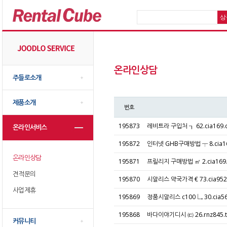
온라인상담
주들로소개
제품소개
번호
195873
레비트라 구입처 ┒ 62.cia16
온라인서비스
195872
인터넷 GHB구매방법 ┬ 8.cia
온라인상담
195871
프릴리지 구매방법 ㎡ 2.cia16
견적문의
195870
시알리스 약국가격 € 73.cia9
사업제휴
195869
정품시알리스 c100 ↳ 30.ci
195868
바다이야기디시 ㈂ 26.rnz845
커뮤니티