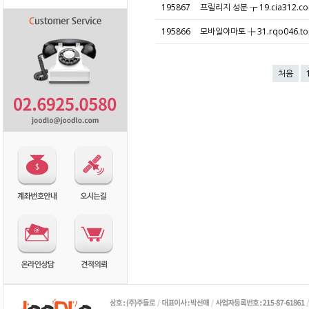
195867
프릴리지 성분 ┲ 19.cia312
195866
모바일야마토 ┾ 31.rqo046.
처음