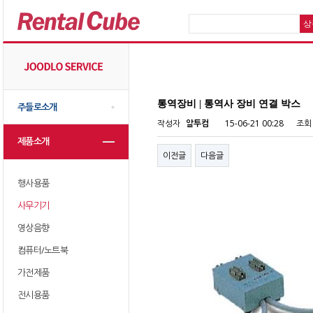
통역장비 | 통역사 장비 연결 박스
주들로소개
작성자
알투컴
15-06-21 00:28
조회
제품소개
이전글
다음글
행사용품
사무기기
영상음향
컴퓨터/노트북
가전제품
전시용품