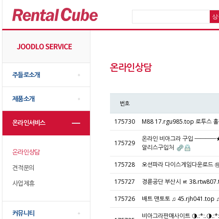
온라인상담
주들로소개
제품소개
번호
175730
M88 17.rgu985.top 로투스
온라인서비스
온라인 비아그라 구입 ━━━━★
175729
알리스구입처
온라인상담
175728
오션파라 다이스게임다운로드 ㉻ 4
견적문의
175727
경륜공단 부산시 ㅷ 38.rtw80
사업제휴
175726
배트 맨토토 ♫ 45.rjh041.to
커뮤니티
비아그라판매사이트 ◑.:*:.◑.: