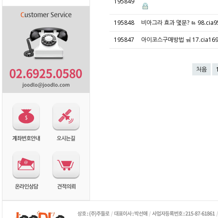
195849
195848
비아그라 효과 몇분? ㅰ 98.cia
195847
아이코스구매방법 ㆊ 17.cia1
처음