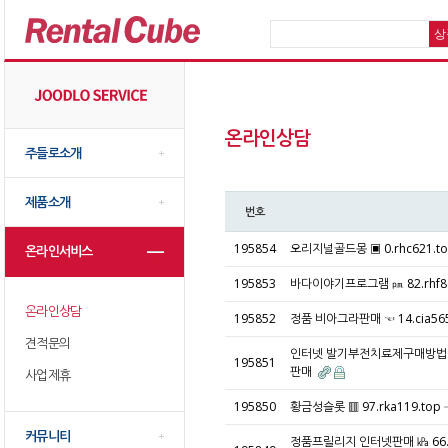
온라인상담
주들로소개
제품소개
번호
195854
오리지널골드몽 ▣ 0.rhc621.
온라인서비스
195853
바다이야기프로그램 ㏘ 82.rhf
온라인상담
195852
정품 비아그라판매 ☜ 14.cia5
견적문의
인터넷 발기부전치료제구매방법 ○ 
195851
판매
사업제휴
195850
황금성슬롯 ▥ 97.rka119.t
커뮤니티
정품프릴리지 인터넷판매 ㎪ 66.c