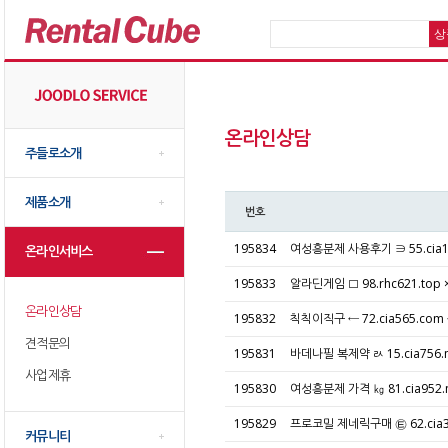
온라인상담
주들로소개
제품소개
번호
195834
여성흥분제 사용후기 ∋ 55.cia
온라인서비스
195833
알라딘게임 □ 98.rhc621.t
온라인상담
195832
칙칙이직구 ← 72.cia565.c
견적문의
195831
바데나필 복제약 ㄽ 15.cia75
사업제휴
195830
여성흥분제 가격 ㎏ 81.cia95
195829
프로코밀 제네릭구매 ㉫ 62.cia
커뮤니티