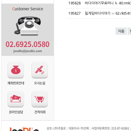
195828
바다이야기무료머니 ♄ 40.rmk3
195827
릴게임바다이야기 ┬ 62.rkt54
처음